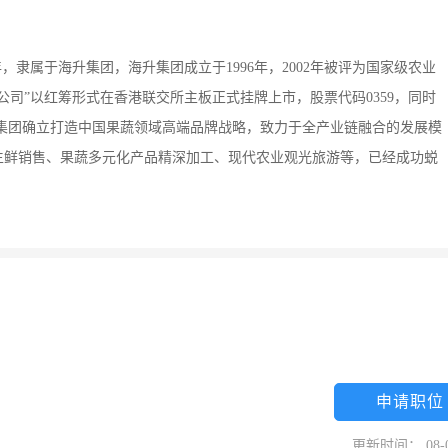
年，隶属于海升集团，海升集团成立于1996年，2002年被评为国家级农业
限公司”以红筹形式在香港联交所主板正式挂牌上市，股票代码0359，同时
起，集团确立打造中国果蔬领域高端品牌战略，致力于全产业链融合的发展模
生鲜销售、果蔬多元化产品精深加工、现代农业观光旅游等，已经成功蜕
申请职位
更新时间： 08-