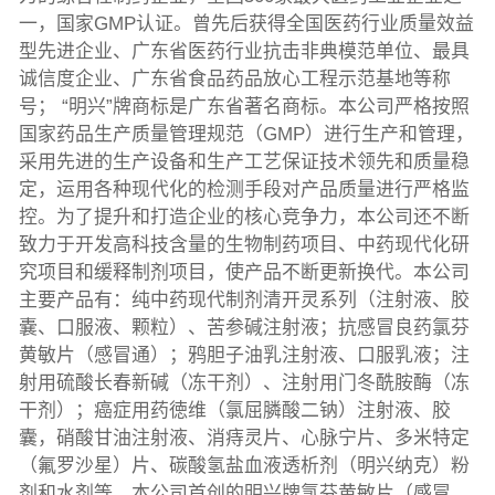
一，国家GMP认证。曾先后获得全国医药行业质量效益
型先进企业、广东省医药行业抗击非典模范单位、最具
诚信度企业、广东省食品药品放心工程示范基地等称
号； “明兴”牌商标是广东省著名商标。本公司严格按照
国家药品生产质量管理规范（GMP）进行生产和管理，
采用先进的生产设备和生产工艺保证技术领先和质量稳
定，运用各种现代化的检测手段对产品质量进行严格监
控。为了提升和打造企业的核心竞争力，本公司还不断
致力于开发高科技含量的生物制药项目、中药现代化研
究项目和缓释制剂项目，使产品不断更新换代。本公司
主要产品有：纯中药现代制剂清开灵系列（注射液、胶
嚢、口服液、颗粒）、苦参碱注射液；抗感冒良药氯芬
黄敏片（感冒通）；鸦胆子油乳注射液、口服乳液；注
射用硫酸长春新碱（冻干剂）、注射用门冬酰胺酶（冻
干剂）；癌症用药徳维（氯屈膦酸二钠）注射液、胶
囊，硝酸甘油注射液、消痔灵片、心脉宁片、多米特定
（氟罗沙星）片、碳酸氢盐血液透析剂（明兴纳克）粉
剂和水剂等。本公司首创的明兴牌氯芬黄敏片（感冒