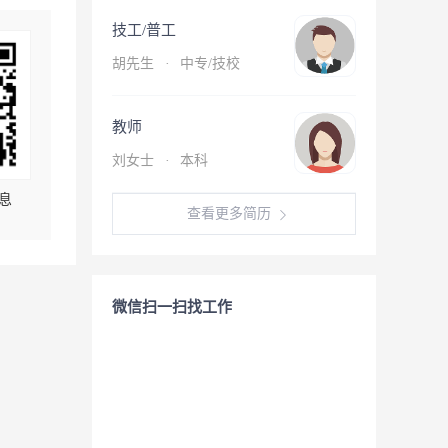
技工/普工
胡先生
·
中专/技校
教师
刘女士
·
本科
息
查看更多简历
微信扫一扫找工作