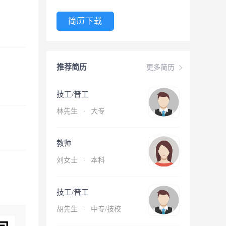
简历下载
推荐简历
更多简历
技工/普工
林先生
·
大专
教师
刘女士
·
本科
技工/普工
胡先生
·
中专/技校