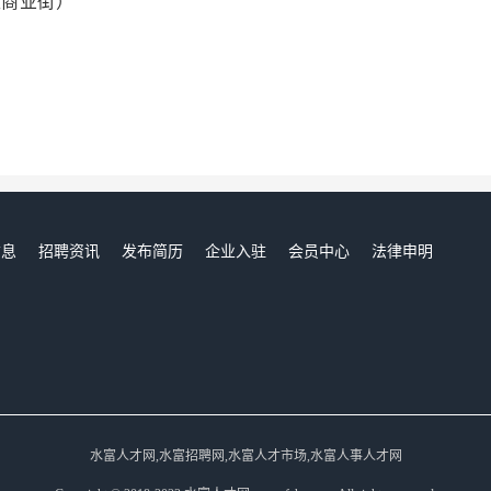
生商业街）
信息
招聘资讯
发布简历
企业入驻
会员中心
法律申明
们
水富人才网,水富招聘网,水富人才市场,水富人事人才网