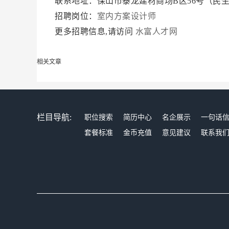
联系地址：保山市泰龙建材商场B区56号（民
招聘岗位：
室内方案设计师
更多招聘信息,请访问
水富人才网
相关文章
栏目导航:
职位搜索
简历中心
名企展示
一句话
套餐标准
金币充值
意见建议
联系我