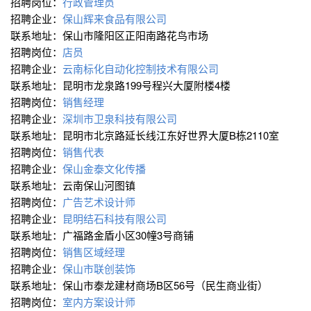
招聘岗位：
行政管理员
招聘企业：
保山辉来食品有限公司
联系地址：保山市隆阳区正阳南路花鸟市场
招聘岗位：
店员
招聘企业：
云南标化自动化控制技术有限公司
联系地址：昆明市龙泉路199号程兴大厦附楼4楼
招聘岗位：
销售经理
招聘企业：
深圳市卫泉科技有限公司
联系地址：昆明市北京路延长线江东好世界大厦B栋2110室
招聘岗位：
销售代表
招聘企业：
保山金泰文化传播
联系地址：云南保山河图镇
招聘岗位：
广告艺术设计师
招聘企业：
昆明结石科技有限公司
联系地址：广福路金盾小区30幢3号商铺
招聘岗位：
销售区域经理
招聘企业：
保山市联创装饰
联系地址：保山市泰龙建材商场B区56号（民生商业街）
招聘岗位：
室内方案设计师