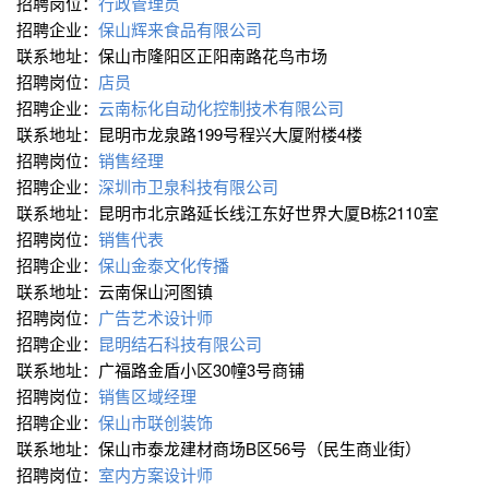
招聘岗位：
行政管理员
招聘企业：
保山辉来食品有限公司
联系地址：保山市隆阳区正阳南路花鸟市场
招聘岗位：
店员
招聘企业：
云南标化自动化控制技术有限公司
联系地址：昆明市龙泉路199号程兴大厦附楼4楼
招聘岗位：
销售经理
招聘企业：
深圳市卫泉科技有限公司
联系地址：昆明市北京路延长线江东好世界大厦B栋2110室
招聘岗位：
销售代表
招聘企业：
保山金泰文化传播
联系地址：云南保山河图镇
招聘岗位：
广告艺术设计师
招聘企业：
昆明结石科技有限公司
联系地址：广福路金盾小区30幢3号商铺
招聘岗位：
销售区域经理
招聘企业：
保山市联创装饰
联系地址：保山市泰龙建材商场B区56号（民生商业街）
招聘岗位：
室内方案设计师