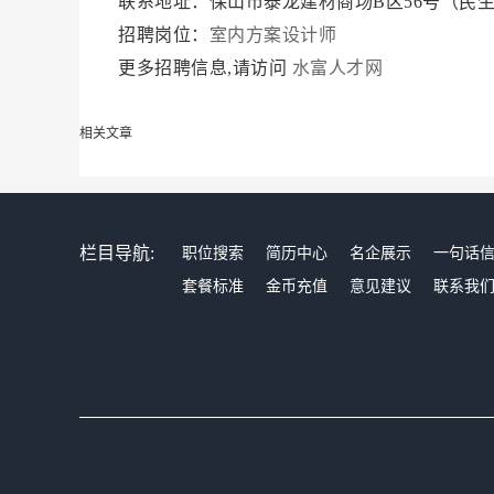
联系地址：保山市泰龙建材商场B区56号（民
招聘岗位：
室内方案设计师
更多招聘信息,请访问
水富人才网
相关文章
栏目导航:
职位搜索
简历中心
名企展示
一句话
套餐标准
金币充值
意见建议
联系我