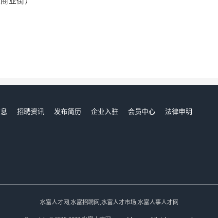
生商业街）
信息
招聘资讯
发布简历
企业入驻
会员中心
法律申明
们
水富人才网,水富招聘网,水富人才市场,水富人事人才网