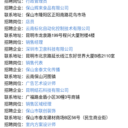
招聘岗位：
行政管理员
招聘企业：
保山辉来食品有限公司
联系地址：保山市隆阳区正阳南路花鸟市场
招聘岗位：
店员
招聘企业：
云南标化自动化控制技术有限公司
联系地址：昆明市龙泉路199号程兴大厦附楼4楼
招聘岗位：
销售经理
招聘企业：
深圳市卫泉科技有限公司
联系地址：昆明市北京路延长线江东好世界大厦B栋2110室
招聘岗位：
销售代表
招聘企业：
保山金泰文化传播
联系地址：云南保山河图镇
招聘岗位：
广告艺术设计师
招聘企业：
昆明结石科技有限公司
联系地址：广福路金盾小区30幢3号商铺
招聘岗位：
销售区域经理
招聘企业：
保山市联创装饰
联系地址：保山市泰龙建材商场B区56号（民生商业街）
招聘岗位：
室内方案设计师