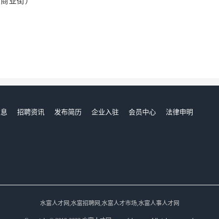
生商业街）
信息
招聘资讯
发布简历
企业入驻
会员中心
法律申明
们
水富人才网,水富招聘网,水富人才市场,水富人事人才网