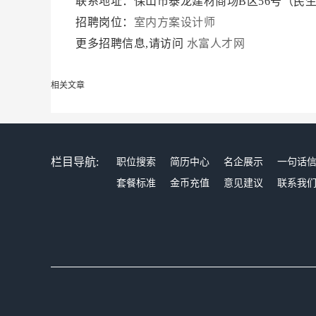
联系地址：保山市泰龙建材商场B区56号（民
招聘岗位：
室内方案设计师
更多招聘信息,请访问
水富人才网
相关文章
栏目导航:
职位搜索
简历中心
名企展示
一句话
套餐标准
金币充值
意见建议
联系我