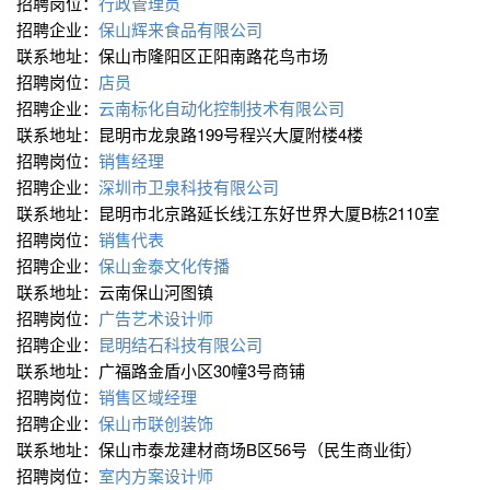
招聘岗位：
行政管理员
招聘企业：
保山辉来食品有限公司
联系地址：保山市隆阳区正阳南路花鸟市场
招聘岗位：
店员
招聘企业：
云南标化自动化控制技术有限公司
联系地址：昆明市龙泉路199号程兴大厦附楼4楼
招聘岗位：
销售经理
招聘企业：
深圳市卫泉科技有限公司
联系地址：昆明市北京路延长线江东好世界大厦B栋2110室
招聘岗位：
销售代表
招聘企业：
保山金泰文化传播
联系地址：云南保山河图镇
招聘岗位：
广告艺术设计师
招聘企业：
昆明结石科技有限公司
联系地址：广福路金盾小区30幢3号商铺
招聘岗位：
销售区域经理
招聘企业：
保山市联创装饰
联系地址：保山市泰龙建材商场B区56号（民生商业街）
招聘岗位：
室内方案设计师